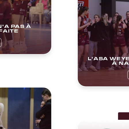
'A PAS À
FAITE
L'ASA WEYE
À N