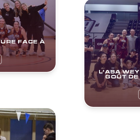
URE FACE À
L'ASA WE
GOÛT DE 