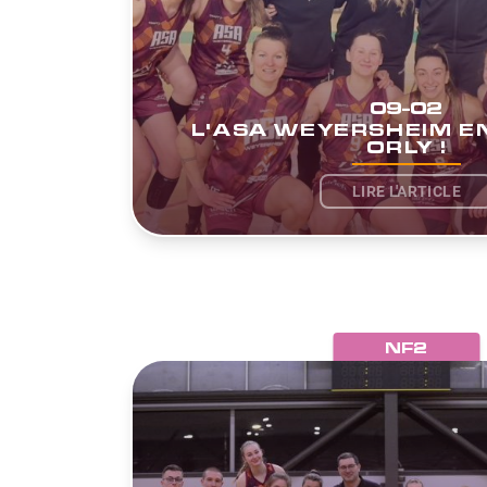
09-02
L'ASA WEYERSHEIM E
ORLY !
LIRE L'ARTICLE
NF2