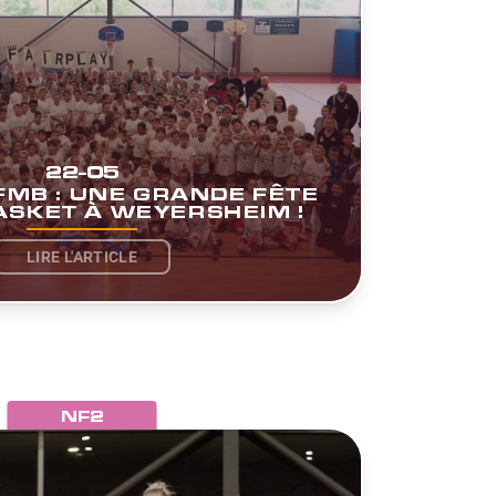
22-05
FMB : UNE GRANDE FÊTE
ASKET À WEYERSHEIM !
LIRE L'ARTICLE
NF2