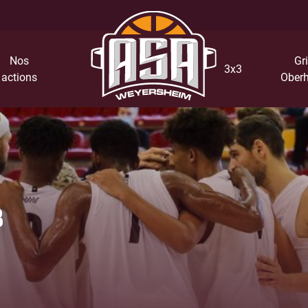
Nos
Gri
3x3
actions
Oberh
B