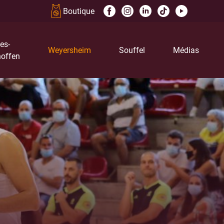
Boutique
es-
Weyersheim
Souffel
Médias
offen