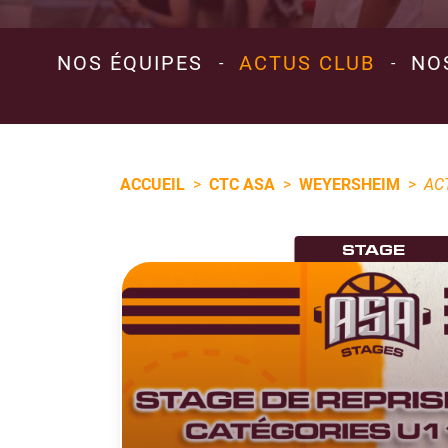
NOS ÉQUIPES
ACTUS CLUB
NO
-
-
ACCUEIL
>
CTC ASA
>
WEYERSHEIM
>
AC
STAGE