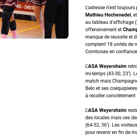
L’adresse n’est toujour
Mathieu Hochenedel
, e
au tableau d'affichage (
offensivement et
Champ
manque de reussite et d
comptent 18 unités de r
Comtoises en confiance 
L’
ASA Weyersheim
retr
mi-temps (43-30, 23’). Le
match mais Champagnole
Belo et ses coéquipiere
à recoller concrètement 
L’
ASA Weyersheim
rest
des locales mais ces der
(64-52, 36’). Les visite
pour revenir en fin de ma