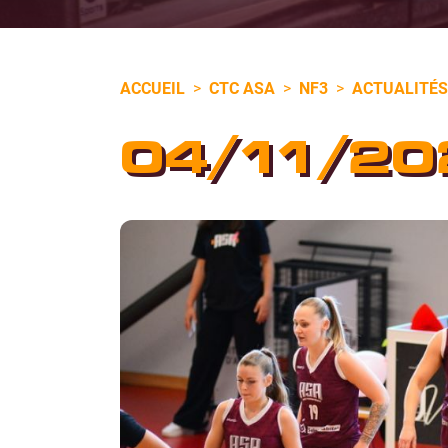
ACCUEIL
>
CTC ASA
>
NF3
>
ACTUALITÉS
04/11/20