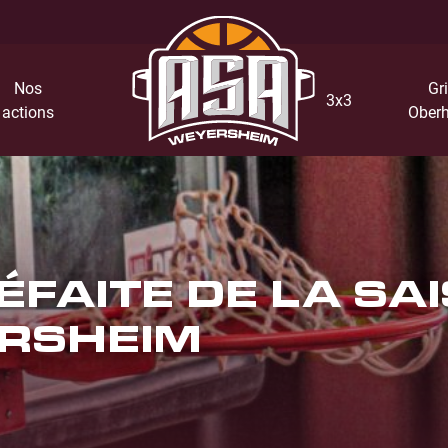
Nos
Gri
3x3
actions
Oberh
ÉFAITE DE LA SA
ERSHEIM