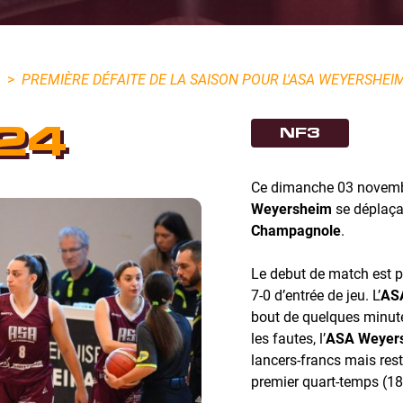
>
PREMIÈRE DÉFAITE DE LA SAISON POUR L'ASA WEYERSHEI
24
NF3
Ce dimanche 03 novemb
Weyersheim
se déplaçai
Champagnole
.
Le debut de match est p
7-0 d’entrée de jeu. L’
AS
bout de quelques minutes
les fautes, l’
ASA Weyer
lancers-francs mais res
premier quart-temps (18