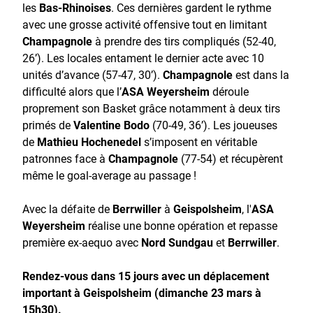
les
Bas-Rhinoises
. Ces dernières gardent le rythme
avec une grosse activité offensive tout en limitant
Champagnole
à prendre des tirs compliqués (52-40,
26’). Les locales entament le dernier acte avec 10
unités d’avance (57-47, 30’).
Champagnole
est dans la
difficulté alors que l’
ASA Weyersheim
déroule
proprement son Basket grâce notamment à deux tirs
primés de
Valentine Bodo
(70-49, 36’). Les joueuses
de
Mathieu Hochenedel
s’imposent en véritable
patronnes face à
Champagnole
(77-54) et récupèrent
même le goal-average au passage !
Avec la défaite de
Berrwiller
à
Geispolsheim
, l'
ASA
Weyersheim
réalise une bonne opération et repasse
première ex-aequo avec
Nord Sundgau
et
Berrwiller
.
Rendez-vous dans 15 jours avec un déplacement
important à Geispolsheim (dimanche 23 mars à
15h30).