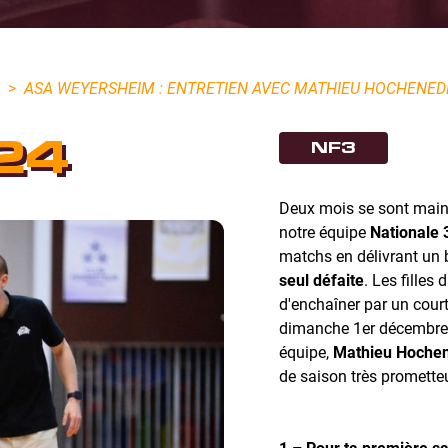
>
ASA WEYERSHEIM : ENTRETIEN AVEC MATHIEU HOCHENEDE
24
NF3
Deux mois se sont main
notre équipe
Nationale 
matchs en délivrant un b
seul défaite
. Les filles
d'enchaîner par un cou
dimanche 1er décembre p
équipe,
Mathieu Hoche
de saison très prometteu
1 – Pour ta première s