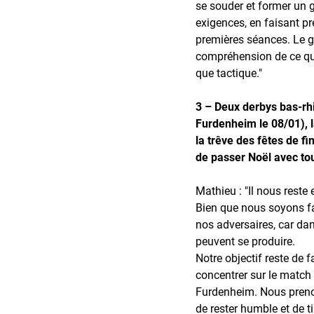
se souder et former un 
exigences, en faisant pr
premières séances. Le gr
compréhension de ce que 
que tactique."
3 – Deux derbys bas-rh
Furdenheim le 08/01), l
la trêve des fêtes de fi
de passer Noël avec to
Mathieu : "Il nous reste
Bien que nous soyons fav
nos adversaires, car d
peuvent se produire.
Notre objectif reste de 
concentrer sur le matc
Furdenheim. Nous prenon
de rester humble et de t