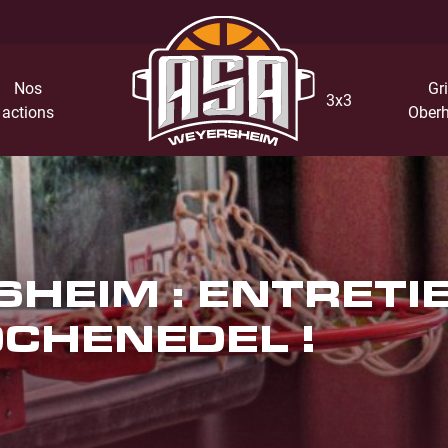
Nos
Gri
3x3
actions
Oberh
HEIM : ENTRETI
CHENEDEL !