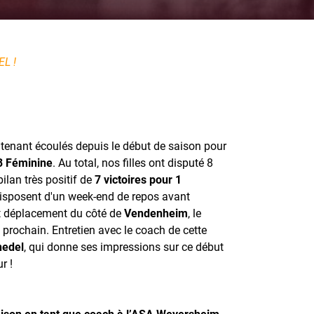
L !
tenant écoulés depuis le début de saison pour
3 Féminine
. Au total, nos filles ont disputé 8
ilan très positif de
7 victoires pour 1
 disposent d'un week-end de repos avant
rt déplacement du côté de
Vendenheim
, le
rochain. Entretien avec le coach de cette
nedel
, qui donne ses impressions sur ce début
r !
aison en tant que coach à l’ASA Weyersheim,