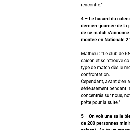
rencontre."
4 – Le hasard du calend
dernière journée de la p
de ce match s’annonce 
montée en Nationale 2
Mathieu : "Le club de B
saison et se retrouve c
type de match dès le moi
confrontation.
Cependant, avant d’en arr
sérieusement pendant l
concentrés sur nous, not
prête pour la suite."
5 – On voit une salle b
de 200 personnes mini
saison). As-tu un mess