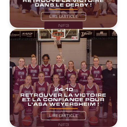
RETROUVE LA VICTOIRE
DANS LE DERBY !
LIRE L'ARTICLE
NF3
24-10
RETROUVER LA VICTOIRE
ET LA CONFIANCE POUR
L'ASA WEYERSHEIM !
LIRE L'ARTICLE
NF3