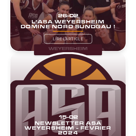
26-02
L'ASA WEYERSHEIM
DOMINE NORD SUNDGAU !
LIRE L'ARTICLE
WEYERSHEIM
15-02
NEWSLETTER ASA
WEYERSHEIM - FÉVRIER
2024