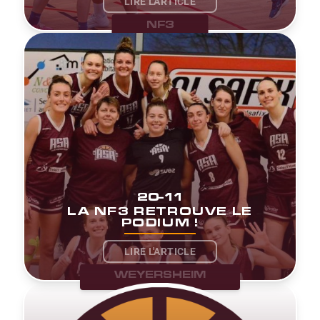
LIRE L'ARTICLE
NF3
20-11
LA NF3 RETROUVE LE
PODIUM !
LIRE L'ARTICLE
WEYERSHEIM