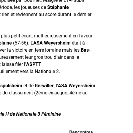
ériode, les joueuses de
Stéphanie
 rien et reviennent au score durant le dernier
e plus petit écart, malheureusement en faveur
laine
(57-56). L'
ASA Weyersheim
était à
er la victoire en terre lorraine mais les
Bas-
reusement leur gros trou d'air dans le
aisse filer l'
ASPTT
illement vers la Nationale 2.
ispolsheim
et de
Berwiller
, l'
ASA Weyersheim
e du classement (2ème ex-aequo, 4ème au
le H de Nationale 3 Féminine