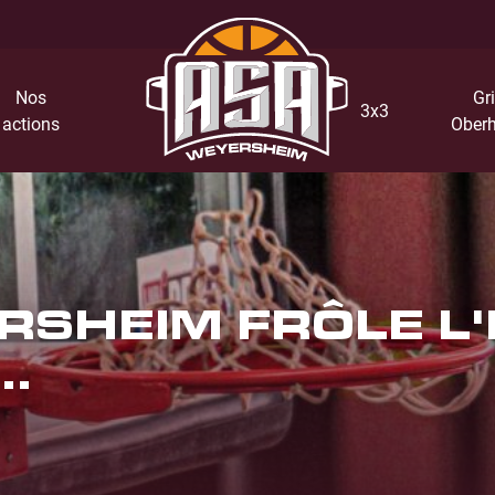
Nos
Gri
3x3
actions
Oberh
RSHEIM FRÔLE L'
.