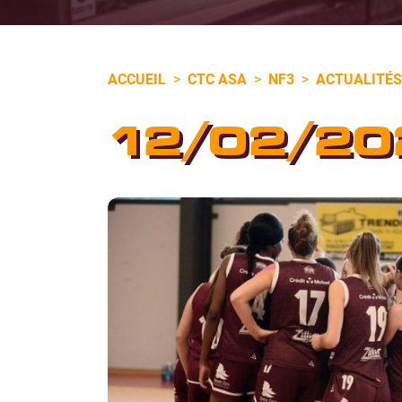
ACCUEIL
>
CTC ASA
>
NF3
>
ACTUALITÉS
12/02/20