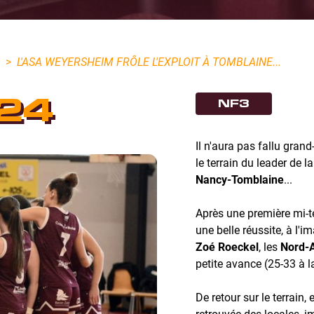
>
L'ASA WEYERSHEIM FRÔLE L'EXPLOIT À TOMBLAINE...
24
NF3
Il n'aura pas fallu grand
le terrain du leader de l
Nancy-Tomblaine
...
Après une première mi-t
une belle réussite, à l'i
Zoé Roeckel
, les
Nord-
petite avance (25-33 à l
De retour sur le terrain, 
retrouvée des locales, i