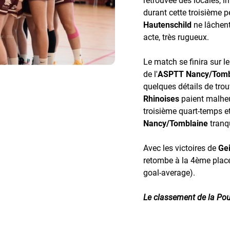
durant cette troisième p
Hautenschild
ne lâchent
acte, très rugueux.
Le match se finira sur l
de l'
ASPTT Nancy/Tomb
quelques détails de trouv
Rhinoises
paient malheu
troisième quart-temps et l
Nancy/Tomblaine
tranqu
Avec les victoires de
Ge
retombe à la 4ème plac
goal-average).
Le classement de la Pou