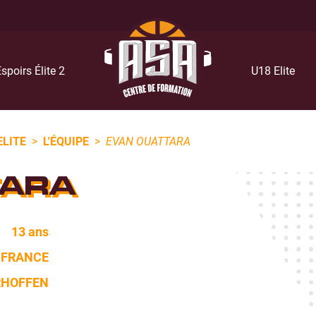
spoirs Élite 2
U18 Elite
ELITE
>
L'ÉQUIPE
>
EVAN OUATTARA
TARA
13 ans
FRANCE
RHOFFEN