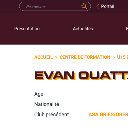
Portail
Présentation
Actualités
E
ACCUEIL
>
CENTRE DE FORMATION
>
U15 
EVAN OUAT
Age
Nationalité
Club précédent
ASA GRIES/OBE