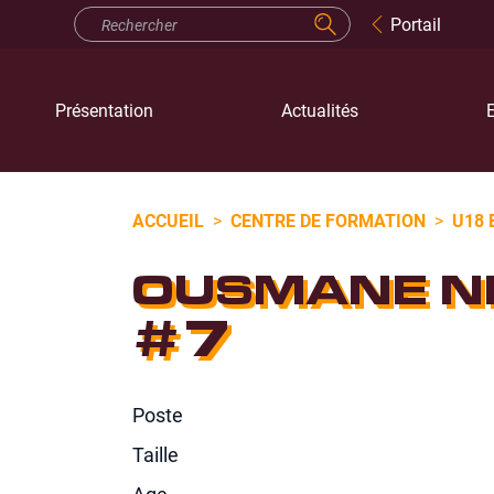
Portail
Présentation
Actualités
E
ACCUEIL
>
CENTRE DE FORMATION
>
U18 
OUSMANE N
#7
Poste
Taille