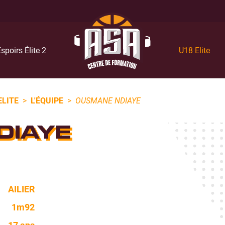
spoirs Élite 2
U18 Elite
ELITE
>
L'ÉQUIPE
>
OUSMANE NDIAYE
DIAYE
AILIER
1m92