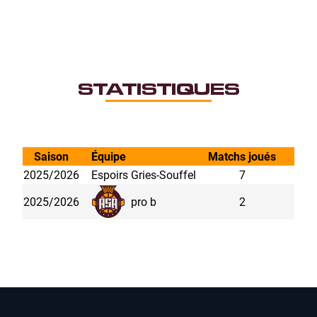
STATISTIQUES
Saison
Équipe
Matchs joués
Min
2025/2026
Espoirs Gries-Souffel
7
2025/2026
pro b
2