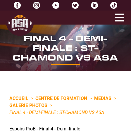
FINAL 4 - DEMI-
FINALE : ST-
CHAMOND VS ASA
ACCUEIL
>
CENTRE DE FORMATION
>
MÉDIAS
>
GALERIE PHOTOS
>
FINAL 4 - DEMI-FINALE : ST-CHAMOND VS ASA
Espoirs ProB - Final 4 - Demi-finale