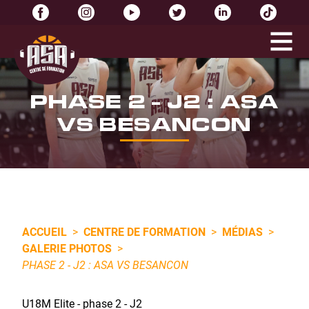
PHASE 2 - J2 : ASA
VS BESANCON
ACCUEIL
>
CENTRE DE FORMATION
>
MÉDIAS
>
GALERIE PHOTOS
>
PHASE 2 - J2 : ASA VS BESANCON
U18M Elite - phase 2 - J2