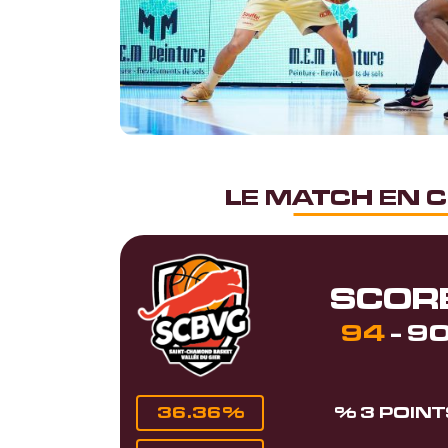
LE MATCH EN C
SCOR
94
-
9
36.36%
% 3 POINT