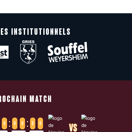
ES INSTITUTIONNELS
ROCHAIN MATCH
:
:
0
0
0
0
0
VS