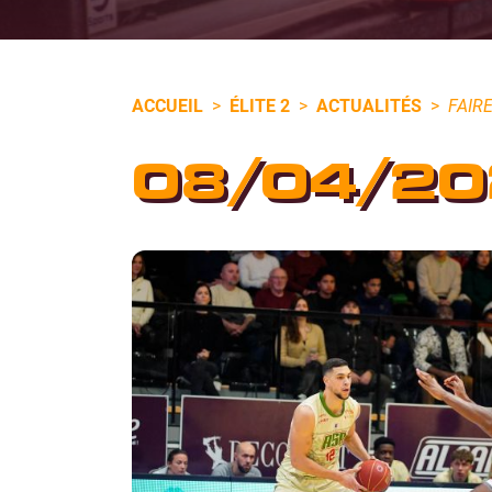
ACCUEIL
>
ÉLITE 2
>
ACTUALITÉS
>
FAIR
08/04/20