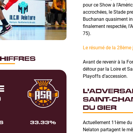
pour ce Show à l’Améric
accrochées, le Stade pr
Buchanan quasiment inar
finalement respectée, l’
75).
Le résumé de la 28ème 
HIFFRES
Avant de revenir à la Fo
détour par la Loire et 
Playoffs d’accession.
E
L’ADVERSAI
0
SAINT-CHA
DU GIER
Actuellement 11ème du
S
33.33%
Nelaton partagent le mê