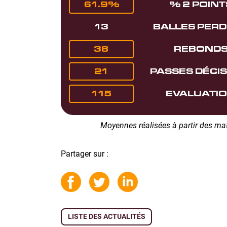
61.9%
% 2 POINT
13
BALLES PER
38
REBOND
21
PASSES DÉCIS
115
EVALUATI
Moyennes réalisées à partir des m
Partager sur :
LISTE DES ACTUALITÉS