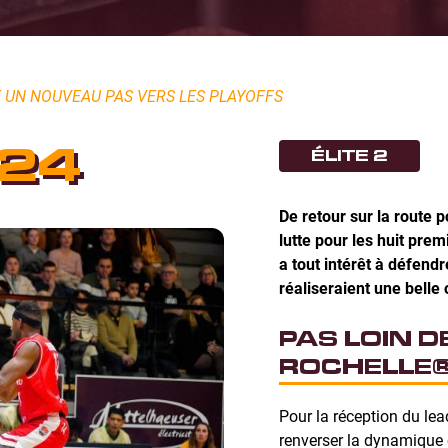
E UN NOUVEAU PAS VERS LES PLAYOFFS
24
ÉLITE 2
De retour sur la route p
lutte pour les huit pr
a tout intérêt à défend
réaliseraient une belle
PAS LOIN D
ROCHELL
Pour la réception du lead
renverser la dynamique 