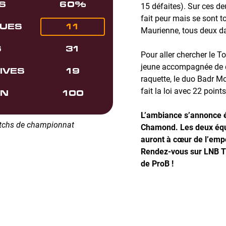
S
60%
15 défaites). Sur ces de
fait peur mais se sont 
11
DUES
Maurienne, tous deux dan
S
31
Pour aller chercher le 
jeune accompagnée de q
IVES
19
raquette, le duo Badr M
fait la loi avec 22 poin
ON
100
L’ambiance s’annonce é
atchs de championnat
Chamond. Les deux équi
auront à cœur de l’emp
Rendez-vous sur LNB T
de ProB !