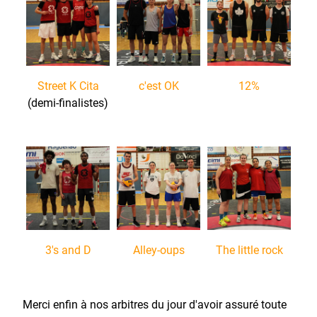
Street K Cita
c'est OK
12%
(demi-finalistes)
3's and D
Alley-oups
The little rock
Merci enfin à nos arbitres du jour d'avoir assuré toute