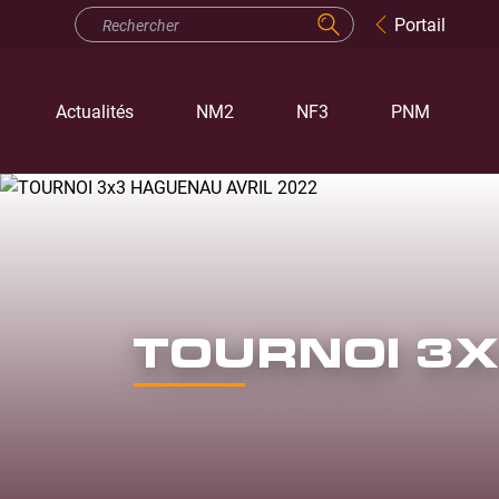
Portail
Actualités
NM2
NF3
PNM
TOURNOI 3X