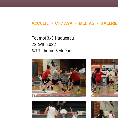
ACCUEIL
>
CTC ASA
>
MÉDIAS
>
GALERIE
Tournoi 3x3 Haguenau
22 avril 2022
©TR photos & vidéos