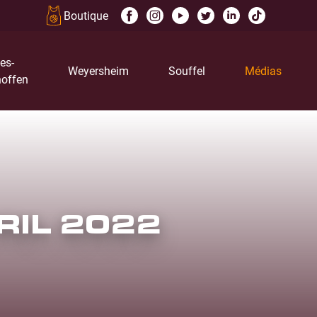
Boutique
es-
Weyersheim
Souffel
Médias
offen
RIL 2022