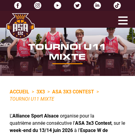
TOURNOI U11
MIXTE
ACCUEIL
>
3X3
>
ASA 3X3 CONTEST
>
TOURNOI U11 MIXTE
L'
Alliance Sport Alsace
organise pour la
quatrième année consécutive l'
ASA 3x3 Contest
, sur le
week-end du 13/14
juin 2026
à l'
Espace W de