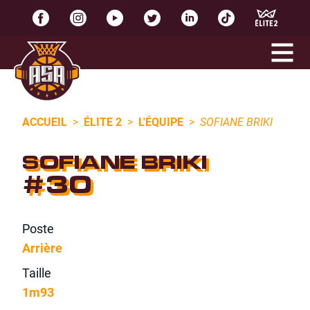
ACCUEIL
>
ÉLITE 2
>
L'ÉQUIPE
>
SOFIANE BRIKI
SOFIANE BRIKI
#30
Poste
Arrière
Taille
1m93