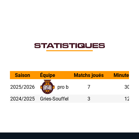
STATISTIQUES
Saison
Équipe
Matchs joués
Minutes jo
2025/2026
pro b
7
30.79
2024/2025
Gries-Souffel
3
12.57