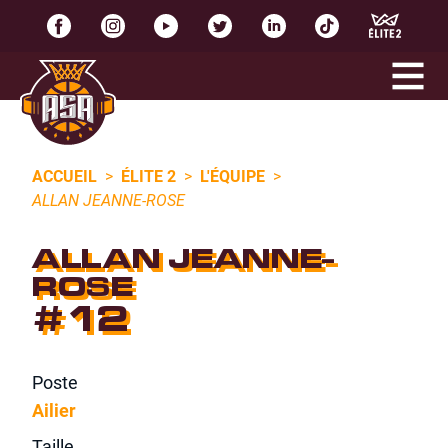
ACCUEIL
>
ÉLITE 2
>
L'ÉQUIPE
>
ALLAN JEANNE-ROSE
ALLAN JEANNE-
ROSE
#12
Poste
Ailier
Taille