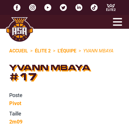
ACCUEIL
>
ÉLITE 2
>
L'ÉQUIPE
>
YVANN MBAYA
YVANN MBAYA
#17
Poste
Pivot
Taille
2m09