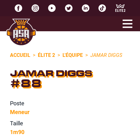
ACCUEIL
>
ÉLITE 2
>
L'ÉQUIPE
>
JAMAR DIGGS
JAMAR DIGGS
#88
Poste
Meneur
Taille
1m90