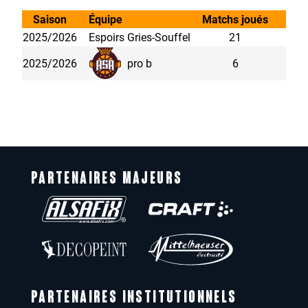
Saison
Équipe
Matchs joués
Min
2025/2026
Espoirs Gries-Souffel
21
2025/2026
pro b
6
PARTENAIRES MAJEURS
PARTENAIRES INSTITUTIONNELS