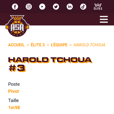
ACCUEIL
>
ÉLITE 2
>
L'ÉQUIPE
>
HAROLD TCHOUA
HAROLD TCHOUA
#3
Poste
Pivot
Taille
1m98