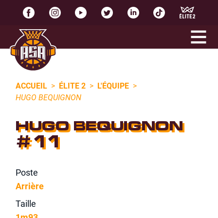
ACCUEIL
>
ÉLITE 2
>
L'ÉQUIPE
>
HUGO BEQUIGNON
HUGO BEQUIGNON
#11
Poste
Arrière
Taille
1m93