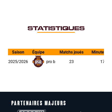
STATISTIQUES
Saison
Équipe
Matchs joués
Minutes jo
2025/2026
pro b
23
17.12
PARTENAIRES MAJEURS