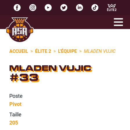
ACCUEIL
>
ÉLITE 2
>
L'ÉQUIPE
>
MLADEN VUJIC
MLADEN VUJIC
#33
Poste
Pivot
Taille
205