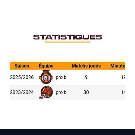
STATISTIQUES
Saison
Équipe
Matchs joués
Minutes jo
2025/2026
pro b
9
19.91
2023/2024
pro b
30
14.81