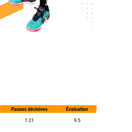
Passes décisives
Évaluation
1.21
9.5