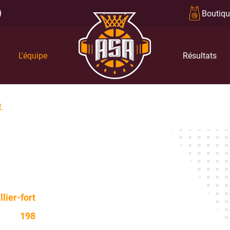
Boutiqu
L'équipe
Résultats
L
llier-fort
198