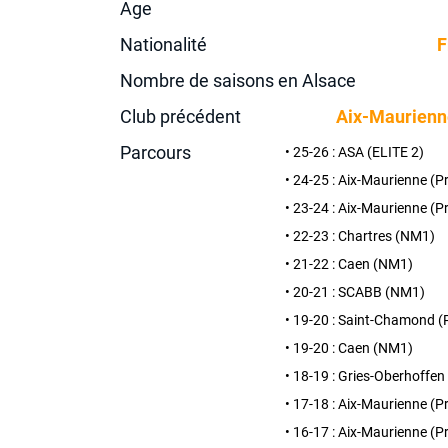
Age
Nationalité
F
Nombre de saisons en Alsace
Club précédent
Aix-Maurienn
Parcours
• 25-26 : ASA (ELITE 2)
• 24-25 : Aix-Maurienne (P
• 23-24 : Aix-Maurienne (P
• 22-23 : Chartres (NM1)
• 21-22 : Caen (NM1)
• 20-21 : SCABB (NM1)
• 19-20 : Saint-Chamond (
• 19-20 : Caen (NM1)
• 18-19 : Gries-Oberhoffen
• 17-18 : Aix-Maurienne (P
• 16-17 : Aix-Maurienne (P