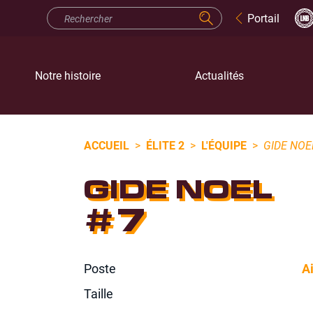
Portail
Notre histoire
Actualités
ACCUEIL
>
ÉLITE 2
>
L'ÉQUIPE
>
GIDE NOE
GIDE NOEL
#7
Poste
Ai
Taille