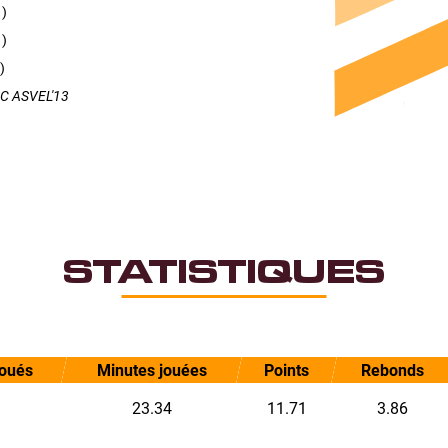
1)
1)
)
LC ASVEL'13
STATISTIQUES
joués
Minutes jouées
Points
Rebonds
23.34
11.71
3.86