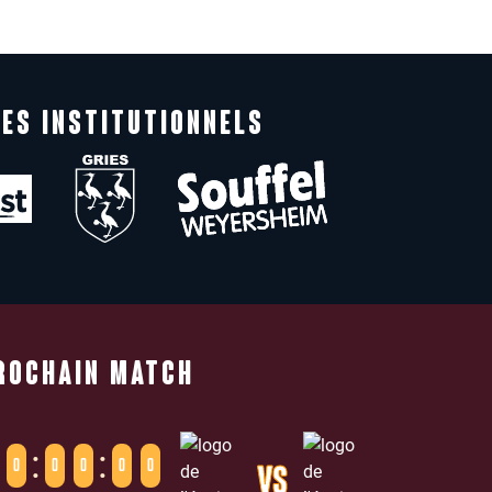
ES INSTITUTIONNELS
ROCHAIN MATCH
:
:
0
0
0
0
0
VS