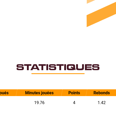
STATISTIQUES
joués
Minutes jouées
Points
Rebonds
19.76
4
1.42