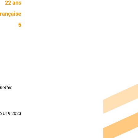
22 ans
rançaise
5
)
rhoffen
up U19 2023