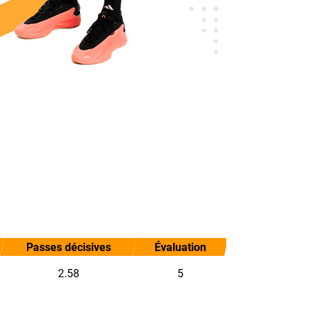
Passes décisives
Évaluation
2.58
5