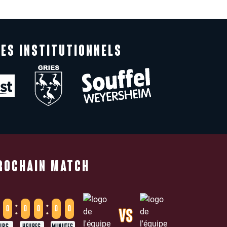
ES INSTITUTIONNELS
ROCHAIN MATCH
:
:
0
0
0
0
0
VS
URS
HEURES
MINUTES