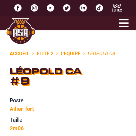
ACCUEIL
>
ÉLITE 2
>
L'ÉQUIPE
>
LÉOPOLD CA
LÉOPOLD CA
#9
Poste
Ailier-fort
Taille
2m06