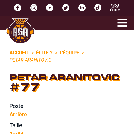
ACCUEIL
>
ÉLITE 2
>
L'ÉQUIPE
>
PETAR ARANITOVIC
PETAR ARANITOVIC
#77
Poste
Arrière
Taille
1m94