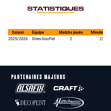
STATISTIQUES
Saison
Équipe
Matchs joués
Minutes jo
2025/2026
Gries-Souffel
2
23.27
PARTENAIRES MAJEURS