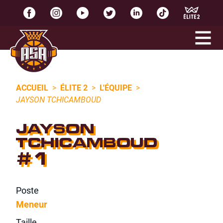
ACCUEIL
>
ÉLITE 2
>
L'ÉQUIPE
>
JAYSON TCHICAMBOUD
JAYSON
TCHICAMBOUD
#1
Poste
Meneur
Taille