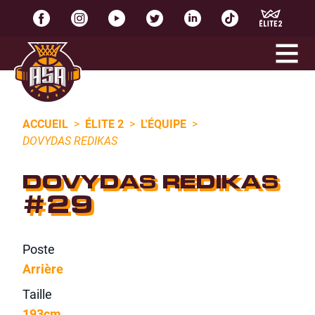
ACCUEIL
>
ÉLITE 2
>
L'ÉQUIPE
>
DOVYDAS REDIKAS
DOVYDAS REDIKAS
#29
Poste
Arrière
Taille
193cm