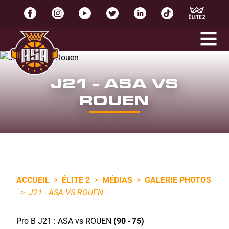
J21 - ASA VS
ROUEN
ACCUEIL
>
ÉLITE 2
>
MÉDIAS
>
GALERIE PHOTOS
>
J21 - ASA VS ROUEN
Pro B J21 : ASA vs ROUEN
(
90
-
75)