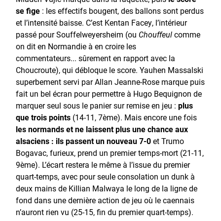
se fige
: les effectifs bougent, des ballons sont perdus
et l’intensité baisse. C’est Kentan Facey, l’intérieur
passé pour Souffelweyersheim (ou
Chouffeul
comme
on dit en Normandie à en croire les
commentateurs... sûrement en rapport avec la
Choucroute), qui débloque le score. Yauhen Massalski
superbement servi par Allan Jeanne-Rose marque puis
fait un bel écran pour permettre à Hugo Bequignon de
marquer seul sous le panier sur remise en jeu :
plus
que trois points
(14-11, 7ème). Mais encore une fois
les normands et ne laissent plus une chance aux
alsaciens : ils passent un nouveau 7-0
et Trumo
Bogavac, furieux, prend un premier temps-mort (21-11,
9ème). L’écart restera le même à l’issue du premier
quart-temps, avec pour seule consolation un dunk à
deux mains de Killian Malwaya le long de la ligne de
fond dans une dernière action de jeu où le caennais
n’auront rien vu (25-15, fin du premier quart-temps).