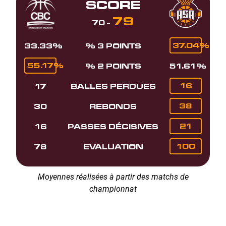
SCORE
79
70
-
37.04%
33.33%
% 3 POINTS
55.17%
% 2 POINTS
51.61%
16
17
BALLES PERDUES
38
30
REBONDS
21
16
PASSES DÉCISIVES
100
78
EVALUATION
Moyennes réalisées à partir des matchs de
championnat