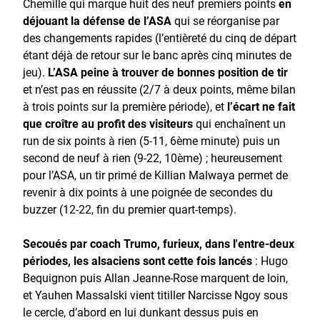
Chemille qui marque huit des neuf premiers points
en
déjouant la défense de l’ASA
qui se réorganise par
des changements rapides (l’entièreté du cinq de départ
étant déjà de retour sur le banc après cinq minutes de
jeu).
L’ASA peine à trouver de bonnes position de tir
et n’est pas en réussite (2/7 à deux points, même bilan
à trois points sur la première période), et
l’écart ne fait
que croître au profit des visiteurs
qui enchaînent un
run de six points à rien (5-11, 6ème minute) puis un
second de neuf à rien (9-22, 10ème) ; heureusement
pour l’ASA, un tir primé de Killian Malwaya permet de
revenir à dix points à une poignée de secondes du
buzzer (12-22, fin du premier quart-temps).
Secoués par coach Trumo, furieux, dans l'entre-deux
périodes, les alsaciens sont cette fois lancés
: Hugo
Bequignon puis Allan Jeanne-Rose marquent de loin,
et Yauhen Massalski vient titiller Narcisse Ngoy sous
le cercle, d’abord en lui dunkant dessus puis en