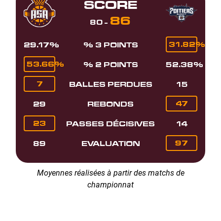
SCORE
86
80
-
31.82%
29.17%
% 3 POINTS
53.66%
% 2 POINTS
52.38%
7
BALLES PERDUES
15
47
29
REBONDS
23
PASSES DÉCISIVES
14
97
89
EVALUATION
Moyennes réalisées à partir des matchs de
championnat