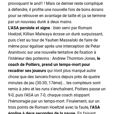
provoquant le and1 ! Mais ce dernier reste compliqué
à défendre, il profite une nouvelle fois de bons écrans
pour se retrouver en avantage de taille et ça se termine
par un nouveau dunk à deux mains.
L’ASA persiste et signe
: bien servi par Romain
Hoelzel, Killian Malwaya écrase un dunk surpuissant,
puis c’est au tour de Yauhen Massalski de faire de
même pour égaliser après une interception de Petar
Aranitovic sur une nouvelle tentative de fixation à
l’intérieur des poitevins : Andrew Thornton-Jones,
le
coach de Poitiers, prend un temps-mort pour
recadrer ses joueurs
qui n’ont plus marqué autre
chose que des lancers-francs depuis près de quatre
minutes de jeu (30-30, 17ème)... les compteurs sont
remis à zéro et les runs s’enchaînent, Poitiers passe un
9-0, puis l’ASA un 7-0, chaque coach stoppant
l'hémorragie par un temps-mort. Finalement, sur un
trois points de Romain Hoeltzel avec la faute,
l’ASA
égalise à deux secondes de la pause
. En faisant