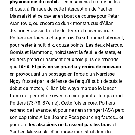
physionomie du match
: les alsaciens font de belles
choses, à l’image de cette interception de Yauhen
Massalski et ce caviar en bout de course pour Petar
Aranitovic, ou encore ce dunk monstrueux d’Allan
Jeanne-Rose sur la tête de deux défenseurs, mais
Poitiers renforce à chaque fois l’écart immédiatement,
pour rester à huit, dix, douze points. Les deux Marcus,
Gomis et Hammond, noircissent la feuille de stats, et
Poitiers prend quasiment deux fois plus de rebonds
que l'ASA.
Et puis on se prend à y croire de nouveau
:
en provoquant un passage en force d'un Narcisse
Ngoy frustré par la défense de fer qu'il subit depuis le
début du match, Killian Malwaya marque le lancer-
franc qui permet de revenir à cinq points : temps-mort
Poitiers (73-78, 37ème). Cette fois encore, Poitiers
reprend de l’avance, et pour ne rien arranger l’ASA perd
son capitaine Allan Jeanne-Rose pour cinq fautes… et
pourtant
les alsaciens ne baissent pas les bras
, et
Yauhen Massalski, d’un move magistral dans la