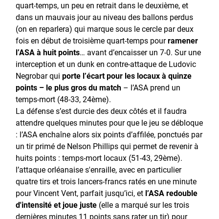
quart-temps, un peu en retrait dans le deuxième, et
dans un mauvais jour au niveau des ballons perdus
(on en reparlera) qui marque sous le cercle par deux
fois en début de troisième quart-temps pour
ramener
l’ASA à huit points
… avant d’encaisser un 7-0. Sur une
interception et un dunk en contre-attaque de Ludovic
Negrobar qui
porte l’écart pour les locaux à quinze
points – le plus gros du match
– l’ASA prend un
temps-mort (48-33, 24ème).
La défense s’est durcie des deux côtés et il faudra
attendre quelques minutes pour que le jeu se débloque
: l’ASA enchaîne alors six points d’affilée, ponctués par
un tir primé de Nelson Phillips qui permet de revenir à
huits points : temps-mort locaux (51-43, 29ème).
l’attaque orléanaise s'enraille, avec en particulier
quatre tirs et trois lancers-francs ratés en une minute
pour Vincent Vent, parfait jusqu’ici, et
l’ASA redouble
d'intensité et joue juste
(elle a marqué sur les trois
dernières minutes 11 points sans rater un tir) pour