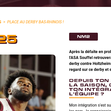
S
>
PLACE AU DERBY BAS-RHINOIS !
25
NM2
Après la défaite en pro
l'ASA Souffel retrouver
derby contre Holtzheim.
regard sur ce derby et 
DEPUIS TON
LA SAISON,
TON INTÉGR
L'ÉQUIPE ?
Mon intégration s'est s
les gars. Je connaissais 