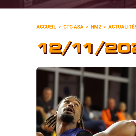
ACCUEIL
>
CTC ASA
>
NM2
>
ACTUALITÉ
12/11/20