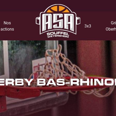
Nos
Gri
3x3
actions
Oberh
ERBY BAS-RHINOI