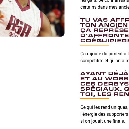
certains dans mes ancien
TU VAS AFF
TON ANCIEN
ÇA REPRÉSE
D'AFFRONTE
COÉQUIPIER
Ça rajoute du piment à l
compétitifs et qu'on aim
AYANT DÉJÀ
ET AU WOSB,
CES DERBYS
SPÉCIAUX. Q
TOI, LES RE
Ce qui les rend uniques,
l'énergie des supporter
si on jouait une finale.