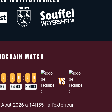
ES INSTITUTIONNELS
ROCHAIN MATCH
:
:
0
0
0
0
0
VS
URS
HEURES
MINUTES
 Août 2026 à 14H55 - à l'extérieur