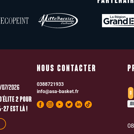
PARTENAIR
NOUS CONTACTER
P
0388721933
/07/2026
info@asa-basket.fr
0
D’ÉLITE 2 POUR
JO
-27 EST LÀ !
08