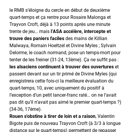
le RMB s’éloigne du cercle en début de deuxième
quart-temps et ça rentre pour Rosaire Malonga et
Trayvon Croft, déjà à 13 points après une minute
trente de jeu… mais
l’ASA accélère, intercepte et
trouve des paniers faciles
des mains de Killian
Malwaya, Romain Hoeltzel et Divine Myles ; Sylvain
Delorme, le coach normand, pose un temps-mort pour
tenter de les freiner (31-24, 13ème). Ça ne suffit pas :
les alsaciens continuent à trouver des ouvertures
et
passent devant sur un tir primé de Divine Myles (qui
enregistrera cette fois-ci la meilleure évaluation du
quart-temps, 10, avec uniquement du positif à
l’exception d’un petit lancer-franc raté… on ne l’avait
pas dit qu’il n’avait pas aimé le premier quart-temps ?)
(34-36, 17ème).
Rouen s'obstine à tirer de loin et a raison
, Valentin
Bigote puis de nouveau Trayvon Croft (à 3/3 à longue
distance sur le quart-temps) permettent de repasser