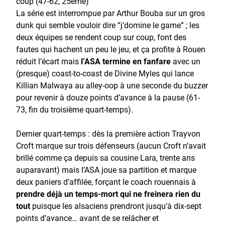
coup (47-62, 25ème)
La série est interrompue par Arthur Bouba sur un gros
dunk qui semble vouloir dire “j’domine le game” ; les
deux équipes se rendent coup sur coup, font des
fautes qui hachent un peu le jeu, et ça profite à Rouen
réduit l’écart mais
l’ASA termine en fanfare
avec un
(presque) coast-to-coast de Divine Myles qui lance
Killian Malwaya au alley-oop à une seconde du buzzer
pour revenir à douze points d’avance à la pause (61-
73, fin du troisième quart-temps).
Dernier quart-temps : dès la première action Trayvon
Croft marque sur trois défenseurs (aucun Croft n’avait
brillé comme ça depuis sa cousine Lara, trente ans
auparavant) mais l’ASA joue sa partition et marque
deux paniers d’affilée, forçant le coach rouennais à
prendre déjà un temps-mort qui ne freinera rien du
tout
puisque les alsaciens prendront jusqu’à dix-sept
points d’avance… avant de se relâcher et