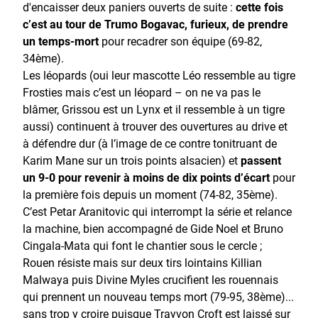
d'encaisser deux paniers ouverts de suite :
cette fois
c’est au tour de Trumo Bogavac, furieux, de prendre
un temps-mort
pour recadrer son équipe (69-82,
34ème).
Les léopards (oui leur mascotte Léo ressemble au tigre
Frosties mais c’est un léopard – on ne va pas le
blâmer, Grissou est un Lynx et il ressemble à un tigre
aussi) continuent à trouver des ouvertures au drive et
à défendre dur (à l’image de ce contre tonitruant de
Karim Mane sur un trois points alsacien) et
passent
un 9-0 pour revenir à moins de dix points d’écart
pour
la première fois depuis un moment (74-82, 35ème).
C’est Petar Aranitovic qui interrompt la série et relance
la machine, bien accompagné de Gide Noel et Bruno
Cingala-Mata qui font le chantier sous le cercle ;
Rouen résiste mais sur deux tirs lointains Killian
Malwaya puis Divine Myles crucifient les rouennais
qui prennent un nouveau temps mort (79-95, 38ème)...
sans trop y croire puisque Trayvon Croft est laissé sur