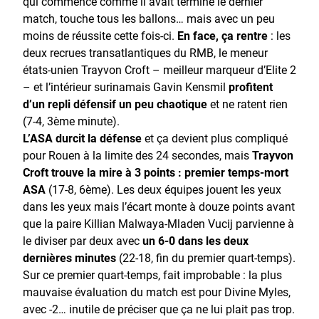
qui commence comme il avait terminé le dernier
match, touche tous les ballons… mais avec un peu
moins de réussite cette fois-ci.
En face, ça rentre
: les
deux recrues transatlantiques du RMB, le meneur
états-unien Trayvon Croft – meilleur marqueur d’Elite 2
– et l’intérieur surinamais Gavin Kensmil
profitent
d’un repli défensif un peu chaotique
et ne ratent rien
(7-4, 3ème minute).
L’ASA durcit la défense
et ça devient plus compliqué
pour Rouen à la limite des 24 secondes, mais
Trayvon
Croft trouve la mire à 3 points : premier temps-mort
ASA
(17-8, 6ème). Les deux équipes jouent les yeux
dans les yeux mais l’écart monte à douze points avant
que la paire Killian Malwaya-Mladen Vucij parvienne à
le diviser par deux avec
un 6-0 dans les deux
dernières minutes
(22-18, fin du premier quart-temps).
Sur ce premier quart-temps, fait improbable : la plus
mauvaise évaluation du match est pour Divine Myles,
avec -2… inutile de préciser que ça ne lui plait pas trop.