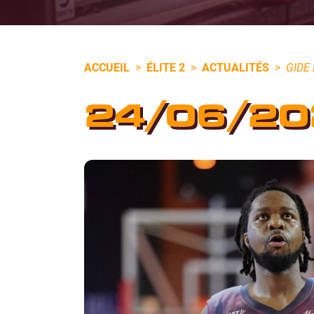
ACCUEIL
>
ÉLITE 2
>
ACTUALITÉS
>
GIDE
24/06/20