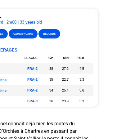
oël connaît déjà bien les routes du
’Orchies à Chartres en passant par
n et Saint-Vallier, le poste 4 connaît les