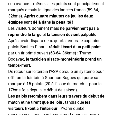
son avance... même si les points sont principalement
marqués depuis la ligne des lancers-francs (59-64,
32ème).
Après quatre minutes de jeu les deux
équipes sont déjà dans la pénalité !
Les visiteurs dominent mais
ne parviennent pas à
reprendre le large
et
la tension devient palpable
.
Après avoir disparu deux quarts-temps, le capitaine
palois Bastien Pinault
réduit l’écart à un petit point
par un tir primé ouvert (63-64, 36ème) : Trumo
Bogavac,
le tacticien alsaco-monténégrin prend un
temps-mort.
De retour sur le terrain l'ASA déroule un système pour
offir un tir lointain à Shannon Bogues qui porte sa
marque à 15 points (20 à l’issue du match – pour la
17ème fois depuis le début de saison).
Les palois retombent dans leurs travers du début de
match et ne tirent que de loin
, tandis que
les
visiteurs fixent à l’intérieur
: Yvann dunke
rageusement, nouveau temps-mort pour les locaux