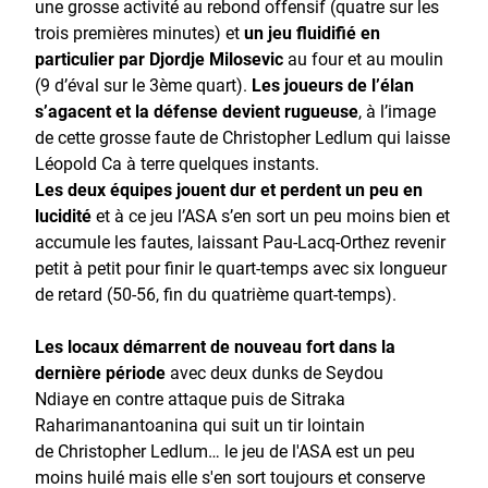
une grosse activité au rebond offensif (quatre sur les
trois premières minutes) et
un jeu fluidifié en
particulier par Djordje Milosevic
au four et au moulin
(9 d’éval sur le 3ème quart).
Les joueurs de l’élan
s’agacent et la défense devient rugueuse
, à l’image
de cette grosse faute de Christopher Ledlum qui laisse
Léopold Ca à terre quelques instants.
Les deux équipes jouent dur et perdent un peu en
lucidité
et à ce jeu l’ASA s’en sort un peu moins bien et
accumule les fautes, laissant Pau-Lacq-Orthez revenir
petit à petit pour finir le quart-temps avec six longueur
de retard (50-56, fin du quatrième quart-temps).
Les locaux démarrent de nouveau fort dans la
dernière période
avec deux dunks de Seydou
Ndiaye en contre attaque puis de Sitraka
Raharimanantoanina qui suit un tir lointain
de Christopher Ledlum… le jeu de l'ASA est un peu
moins huilé mais elle s'en sort toujours et conserve