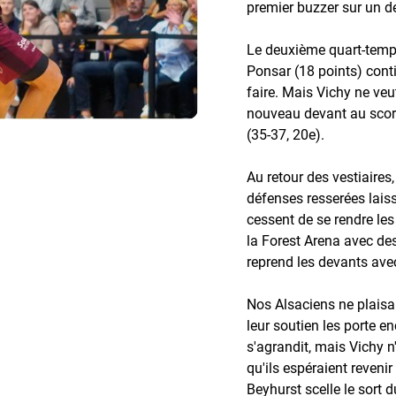
premier buzzer sur un de
Le deuxième quart-temps
Ponsar (18 points) conti
faire. Mais Vichy ne veu
nouveau devant au score
(35-37, 20e).
Au retour des vestiaire
défenses resserées lais
cessent de se rendre l
la Forest Arena avec des
reprend les devants ave
Nos Alsaciens ne plaisan
leur soutien les porte e
s'agrandit, mais Vichy n
qu'ils espéraient reveni
Beyhurst scelle le sort 