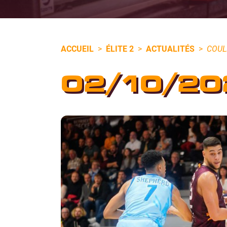
ACCUEIL
>
ÉLITE 2
>
ACTUALITÉS
>
COUL
02/10/20