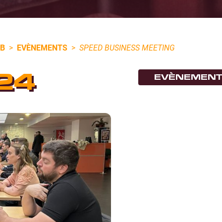
UB
>
EVÈNEMENTS
>
SPEED BUSINESS MEETING
24
EVÈNEMEN