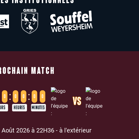
ES INSTITUTIONNELS
ROCHAIN MATCH
:
:
0
0
0
0
0
VS
URS
HEURES
MINUTES
 Août 2026 à 22H36 - à l'extérieur