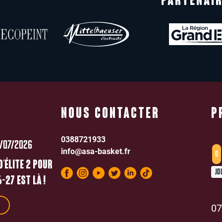
PARTENAIR
NOUS CONTACTER
P
0388721933
/07/2026
info@asa-basket.fr
0
D’ÉLITE 2 POUR
JO
-27 EST LÀ !
07