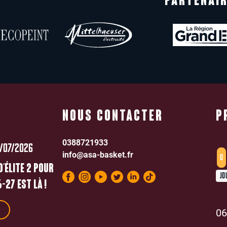
PARTENAIR
NOUS CONTACTER
P
0388721933
/07/2026
info@asa-basket.fr
0
D’ÉLITE 2 POUR
JO
-27 EST LÀ !
06