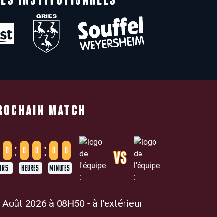
ES INSTITUTIONNELS
ROCHAIN MATCH
:
:
0
0
0
0
0
VS
URS
HEURES
MINUTES
 Août 2026 à 08H50 - à l'extérieur