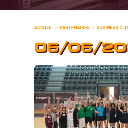
ACCUEIL
>
PARTENAIRES
>
BUSINESS CL
06/06/20