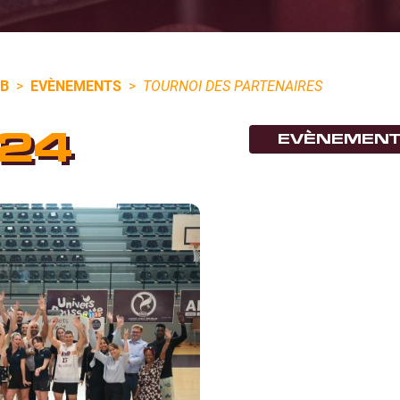
UB
>
EVÈNEMENTS
>
TOURNOI DES PARTENAIRES
24
EVÈNEMEN