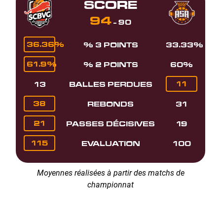
SCORE
94
-
90
36.36%
% 3 POINTS
33.33%
61.9%
% 2 POINTS
60%
11
13
BALLES PERDUES
38
REBONDS
31
21
PASSES DÉCISIVES
19
115
EVALUATION
100
Moyennes réalisées à partir des matchs de
championnat