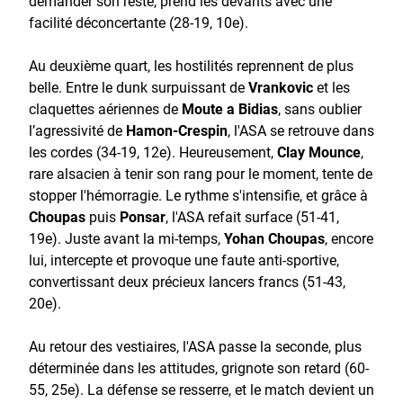
demander son reste, prend les devants avec une
facilité déconcertante (28-19, 10e).
Au deuxième quart, les hostilités reprennent de plus
belle. Entre le dunk surpuissant de
Vrankovic
et les
claquettes aériennes de
Moute a Bidias
, sans oublier
l’agressivité de
Hamon-Crespin
, l'ASA se retrouve dans
les cordes (34-19, 12e). Heureusement,
Clay Mounce
,
rare alsacien à tenir son rang pour le moment, tente de
stopper l'hémorragie. Le rythme s'intensifie, et grâce à
Choupas
puis
Ponsar
, l'ASA refait surface (51-41,
19e). Juste avant la mi-temps,
Yohan Choupas
, encore
lui, intercepte et provoque une faute anti-sportive,
convertissant deux précieux lancers francs (51-43,
20e).
Au retour des vestiaires, l'ASA passe la seconde, plus
déterminée dans les attitudes, grignote son retard (60-
55, 25e). La défense se resserre, et le match devient un