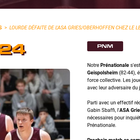
S
>
LOURDE DÉFAITE DE L'ASA GRIES/OBERHOFFEN CHEZ LE LE
24
PNM
Notre
Prénationale
s'est
Geispolsheim
(82-44), 
force collective. Les jo
avec leur adversaire du j
Parti avec un effectif ré
Gabin Sbaffi, l'
ASA Grie
nécessaires pour inquiét
Prénationale.
Prochain match ce samed