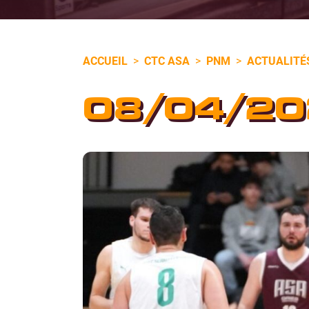
ACCUEIL
>
CTC ASA
>
PNM
>
ACTUALITÉ
08/04/20