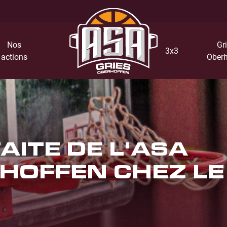
Nos
Gri
3x3
actions
Oberh
AITE DE L'ASA
HOFFEN CHEZ LE 