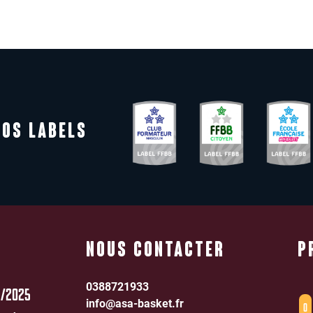
NOS LABELS
NOUS CONTACTER
P
0388721933
1/2025
info@asa-basket.fr
0