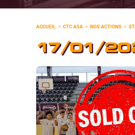
ACCUEIL
>
CTC ASA
>
NOS ACTIONS
>
ST
17/01/20