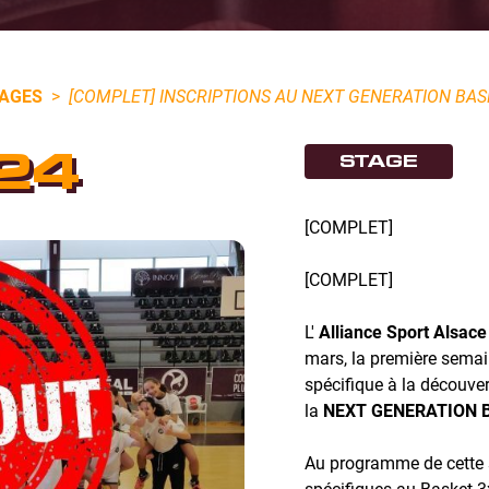
AGES
>
[COMPLET] INSCRIPTIONS AU NEXT GENERATION BAS
24
STAGE
[COMPLET]
[COMPLET]
L'
Alliance Sport Alsace
mars, la première semai
spécifique à la découve
la
NEXT GENERATION 
Au programme de cette 
spécifiques au Basket 3