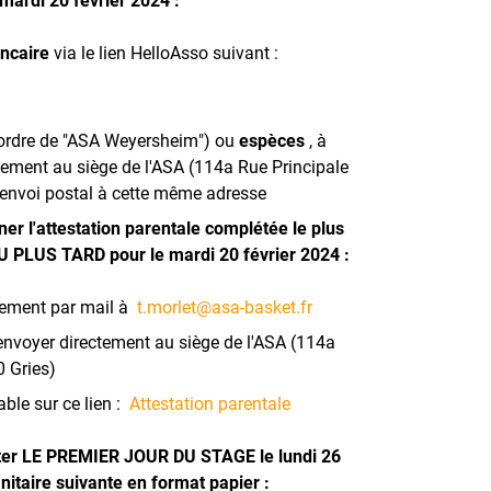
ncaire
via le lien HelloAsso suivant :
'ordre de "ASA Weyersheim") ou
espèces
, à
tement au siège de l'ASA (114a Rue Principale
 envoi postal à cette même adresse
ner l'attestation parentale complétée le plus
U PLUS TARD pour le mardi 20 février 2024 :
ctement par mail à
t.morlet@asa-basket.fr
envoyer directement au siège de l'ASA (114a
0 Gries)
able sur ce lien :
Attestation parentale
rter LE PREMIER JOUR DU STAGE le lundi 26
anitaire suivante en format papier :