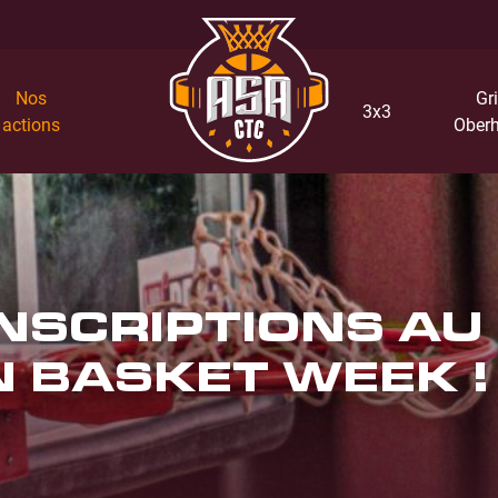
Nos
Gri
3x3
actions
Oberh
INSCRIPTIONS AU
 BASKET WEEK !