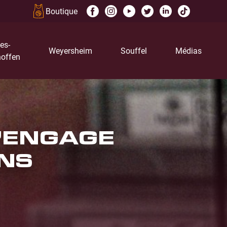
Boutique
es-
Weyersheim
Souffel
Médias
offen
S’ENGAGE
ONS