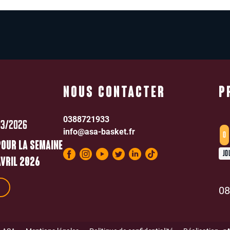
NOUS CONTACTER
P
0388721933
03/2026
info@asa-basket.fr
0
POUR LA SEMAINE
JO
VRIL 2026
08