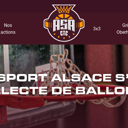
Nos
Gri
3x3
actions
Oberh
 SPORT ALSACE 
LLECTE DE BALL