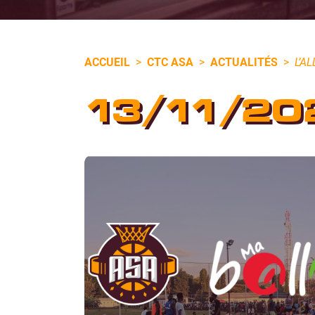
ACCUEIL
>
CTC ASA
>
ACTUALITÉS
>
L’A
13/11/20