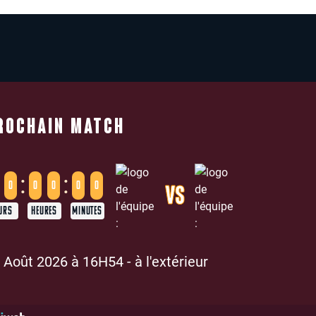
ROCHAIN MATCH
:
:
0
0
0
0
0
VS
URS
HEURES
MINUTES
 Août 2026 à 16H54 - à l'extérieur