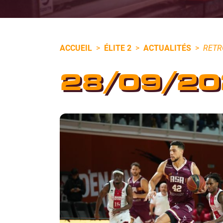
ACCUEIL
>
ÉLITE 2
>
ACTUALITÉS
>
RETR
28/09/20