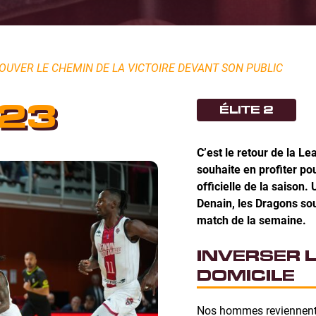
OUVER LE CHEMIN DE LA VICTOIRE DEVANT SON PUBLIC
23
ÉLITE 2
C’est le retour de la L
souhaite en profiter po
officielle de la saiso
Denain, les Dragons sou
match de la semaine.
INVERSER 
DOMICILE
Nos hommes reviennent b