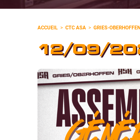
ACCUEIL
>
CTC ASA
>
GRIES-OBERHOFFE
12/09/20